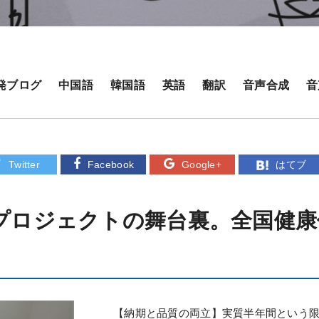
発ブログ
中国語
韓国語
英語
翻訳
音声合成
音
Twitter
Facebook
Google+
はてブ
大プロジェクトの舞台裏。全国健
【納期と品質の両立】実質半年間という