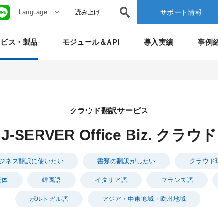
Language
読み上げ
サポート情報
ービス・製品
モジュール＆API
導入実績
事例
クラウド翻訳サービス
J-SERVER Office Biz. クラウド
ジネス翻訳に使いたい
書類の翻訳がしたい
クラウド
繁体
韓国語
イタリア語
フランス語
ポルトガル語
アジア・中東地域・欧州地域