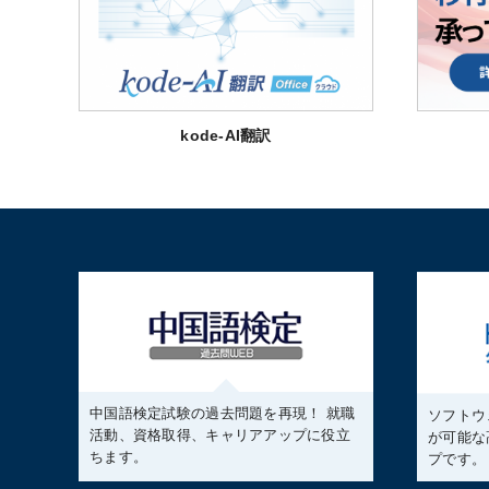
kode-AI翻訳
中国語検定試験の過去問題を再現！ 就職
ソフトウ
活動、資格取得、キャリアアップに役立
が可能な
ちます。
プです。