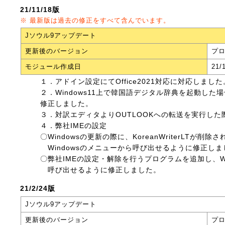
21/11/18版
※ 最新版は過去の修正をすべて含んでいます。
Jソウル9アップデート
更新後のバージョン
プロ
モジュール作成日
21/
１．アドイン設定にてOffice2021対応に対応しました
２．Windows11上で韓国語デジタル辞典を起動し
修正しました。
３．対訳エディタよりOUTLOOKへの転送を実行し
４．弊社IMEの設定
〇Windowsの更新の際に、KoreanWriterLTが削
Windowsのメニューから呼び出せるように修正しま
〇弊社IMEの設定・解除を行うプログラムを追加し、Wi
呼び出せるように修正しました。
21/2/24版
Jソウル9アップデート
更新後のバージョン
プロ