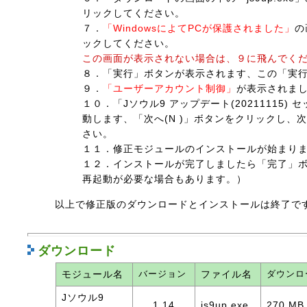
リックしてください。
７．
「WindowsによてPCが保護されました」
の
ックしてください。
この画面が表示されない場合は、９に飛んでく
８．「実行」ボタンが表示されます、この「実
９．
「ユーザーアカウント制御」
が表示されま
１０．「Jソウル9 アップデート(20211115
動します、「次へ(N )」ボタンをクリックし
さい。
１１．修正モジュールのインストールが始まり
１２．インストールが完了しましたら「完了」ボタ
再起動が必要な場合もあります。）
以上で修正版のダウンロードとインストールは終了で
ダウンロード
バージョン
ダウンロ
モジュール名
ファイル名
Jソウル9
1.14
js9up.exe
270 MB