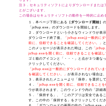
注３．セキュリティソフトによりダウンロードまたは
とがございます、
この場合はセキュリティソフトの動作を一時的に止め
１．本ページ下部にある
［ダウンロード開始］
「js9up.exe」のダウンロードを開始します。
２．ダウンロードという小さなウィンドウが表
ダウンロード終了後、
「js9up.exeは一般的に
前に、信頼できることを確認してください。」
このメッセージが表示された時は、この
「js9
js9up.exeを開く前に、信頼できることを確認
ゴミ箱のアイコンと「・・・」と点が３つ連な
クリックしてください。
「js9up.exeは一般的にダウンロードされていま
を確認してください。」
が表示されない場合は
３．表示されたメニューより「保存」を選択し
４．
「js9up.exeを開く前に、信頼できるこ
ウが表示されます、このウィンドウ内の「詳細
５．「保持する」、「このアプリは安全である
す、この中の「保持する」をクリックしてくだ
６．「ダウンロードの画面の中の「js9up.ex