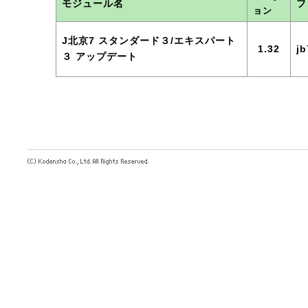
モジュール名
フ
ョン
J北京7 スタンダード３/エキスパート
1.32
jb
３ アップデート