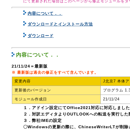
にて更新された場合はこのページから修正モジュールをダ
内容について．．
ダウンロードとインストール方法
ダウンロード
内容について．．
21/11/24＝最新版
※ 最新版は過去の修正をすべて含んでいます。
変更内容
J北京7 本体
更新後のバージョン
プログラム 1.
モジュール作成日
21/11/24
１．アドイン設定にてOffice2021対応に対応しまし
２．対訳エディタよりOUTLOOKへの転送を実行し
３．弊社IMEの設定
〇Windowsの更新の際に、ChineseWriterLT