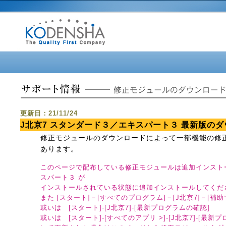
更新日：21/11/24
J北京7 スタンダード３／エキスパート３ 最新版の
修正モジュールのダウンロードによって一部機能の修
あります。
このページで配布している修正モジュールは追加インストー
スパート３ が
インストールされている状態に追加インストールしてくだ
また [スタート]－[すべてのプログラム]－[J北京7]－[補
或いは [スタート]-[J北京7]-[最新プログラムの確認]
或いは [スタート]-[すべてのアプリ >]-[J北京7]-[最新